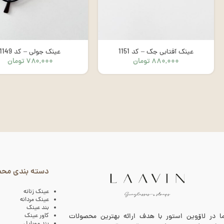
عینک آفتابی جک – کد 1151
عینک جولی – کد 1149
۸۸۰,۰۰۰
تومان
۷۸۰,۰۰۰
تومان
دسته بندی مح
عینک زنانه
عینک مردانه
بند عینک
کاور عینک
ا در لاۆوین استور با هدف ارائه بهترین محصولات
بند موبایل