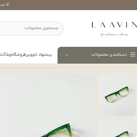
🌸 همر
پیشنهاد لاووین
فروشگاه
وبلاگ
ت
دسته‌بندی محصولات
خانه
عینک بلوکات (طبی)
فریم زینو – کد 1109