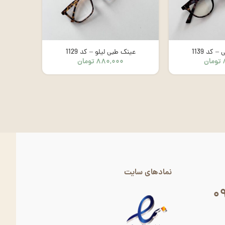
 کد 1139
عینک طبی لیلو – کد 1129
عینک طب
تومان
۸۸۰,۰۰۰
تومان
نمادهای سایت
۰