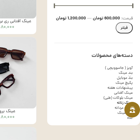
600,000 تومان
1,200,000 تومان
قیمت:
—
عینک آفتابی ری بن ط
۹۸۰,۰۰۰
فیلتر
دسته‌های محصولات
آویز ( جاسوویچی )
بند عینک
بند موبایل
پکیج عینک
پیشنهادات هفته
عینک آفتابی
عینک بلوکات (طبی)
عینک زنانه
عینک مردانه
عینک برونو -
کاور عینک
۸۸۰,۰۰۰
کلاه