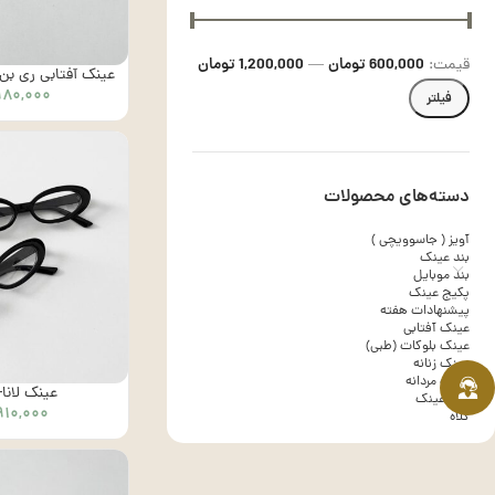
600,000 تومان
1,200,000 تومان
قیمت:
—
عینک آفتابی ری بن 
۹۸۰,۰۰۰
کد1003
فیلتر
دسته‌های محصولات
آویز ( جاسوویچی )
بند عینک
بند موبایل
پکیج عینک
پیشنهادات هفته
عینک آفتابی
عینک بلوکات (طبی)
عینک زنانه
عینک مردانه
عینک لانا- کد
کاور عینک
۹۱۰,۰۰۰
کلاه