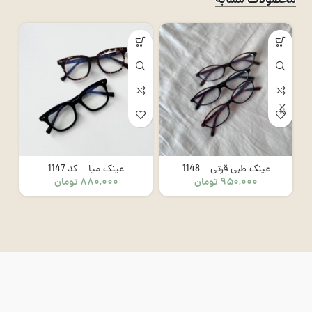
محصولات مشابه
عینک طبی قرتی – 1148
عینک میا – کد 1147
ع
۹۵۰,۰۰۰
تومان
۸۸۰,۰۰۰
تومان