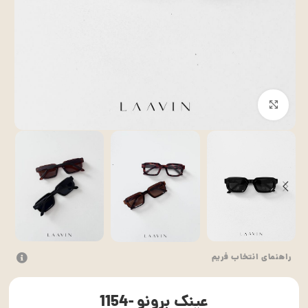
بزرگنمایی تصویر
راهنمای انتخاب فریم
عینک برونو -1154