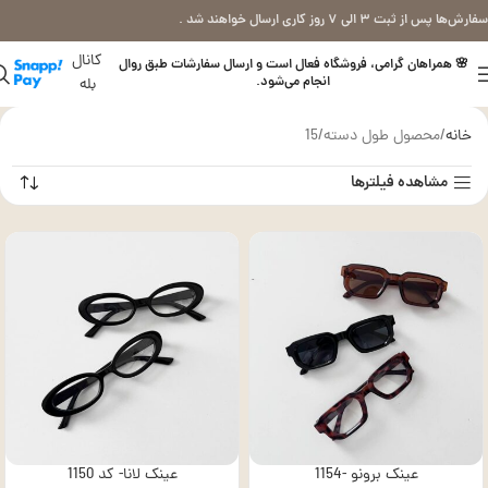
سفارش‌ها پس از ثبت ۳ الی ۷ روز کاری ارسال خواهند شد .
کانال
🌸 همراهان گرامی، فروشگاه فعال است و ارسال سفارشات طبق روال
انجام می‌شود.
بله
خانه
محصول طول دسته
15
مشاهده فیلترها
عینک برونو -1154
عینک لانا- کد 1150