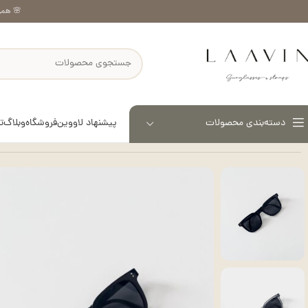
🌸 همر
پیشنهاد لاووین
فروشگاه
وبلاگ
ت
دسته‌بندی محصولات
خانه
عینک آفتابی
عینک “تاشو” دیوا – کد 1134