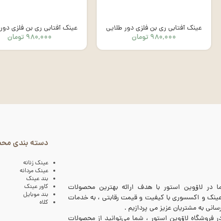
عینک آفتابی ری بن فلزی دور طلایی
عینک آفتابی ری بن فلزی دور
۹۸۰,۰۰۰
تومان
۹۸۰,۰۰۰
تومان
– کد1003
– کد 1002
دسته بندی مح
عینک زنانه
عینک مردانه
بند عینک
کاور عینک
ا در لاۆوین استور با هدف ارائه بهترین محصولات
بند موبایل
ینک و اکسسوری با کیفیت و قیمت رقابتی ، به خدمات
کلاه
سانی به مشتریان عزیز می پردازیم .
ر فروشگاه لاۆوین استور ، شما می‌توانید از محصولات