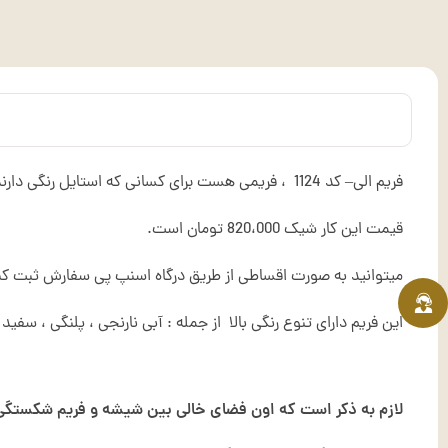
فریم الی– کد 1124 ، فریمی هست برای کسانی که استایل رنگی دارند مناسب است . اگر صورتی با سایز کوچک و متوسط دارید این فریم مناسب صورت شماست.
قیمت این کار شیک 820،000 تومان است.
میتوانید به صورت اقساطی از طریق درگاه اسنپ پی سفارش ثبت کن
این فریم دارای تنوع رنگی بالا از جمله : آبی نارنجی ، پلنگی ، س
لازم به ذکر است که اون فضای خالی بین شیشه و فریم شکستگی