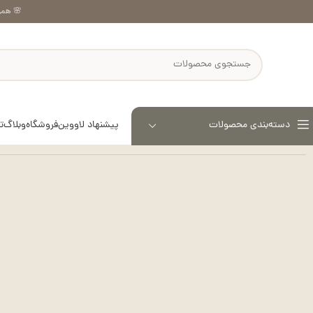
🌸 همر
پیشنهاد لاووین
فروشگاه
وبلاگ
ت
دسته‌بندی محصولات
خانه
عینک آفتابی
عینک آفتابی اِلی – کد 1124