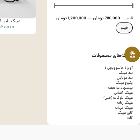
780,000 تومان
1,200,000 تومان
قیمت:
—
عینک طبی آلن- 
۹۲۰,۰۰۰
فیلتر
دسته‌های محصولات
آویز ( جاسوویچی )
بند عینک
بند موبایل
پکیج عینک
پیشنهادات هفته
عینک آفتابی
عینک بلوکات (طبی)
عینک زنانه
عینک مردانه
کاور عینک
کلاه