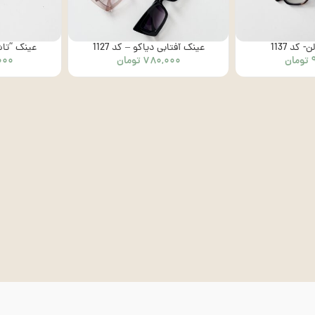
کد 1137
عینک آفتابی دیاکو – کد 1127
عینک “تاشو”
تومان
۷۸۰,۰۰۰
تومان
۰۰۰