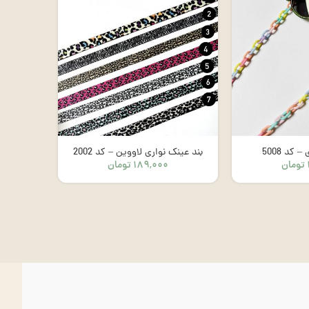
کد 5008
بند عینک نواری لاووین – کد 2002
بند 
تومان
۱۸۹,۰۰۰
تومان