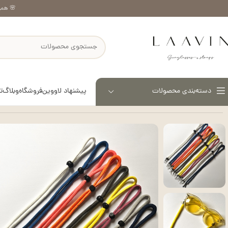
🌸 همر
پیشنهاد لاووین
فروشگاه
وبلاگ
ت
دسته‌بندی محصولات
خانه
بند عینک
بند عینک یارا – کد 3202