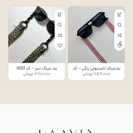
بندعینک تابستونی رنگی – کد
بند عینک سبز – کد 0033
۲۵۹,۰۰۰
تومان
۳۲۰,۰۰۰
تومان
8006