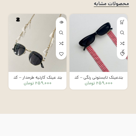
محصولات مشابه
بندعینک تابستونی رنگی – کد
بند عینک کارتیه طرحدار – کد
۲۵۹,۰۰۰
تومان
۲۵۹,۰۰۰
تومان
2003
8005