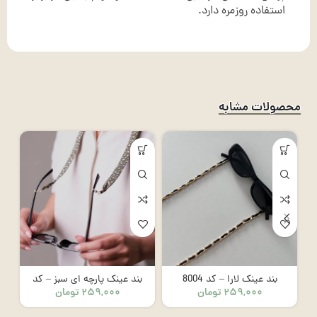
استفاده روزمره دارد.
محصولات مشابه
بند عینک لارا – کد 8004
بند عینک پارچه ای سبز – کد
۲۵۹,۰۰۰
تومان
۲۵۹,۰۰۰
تومان
8001