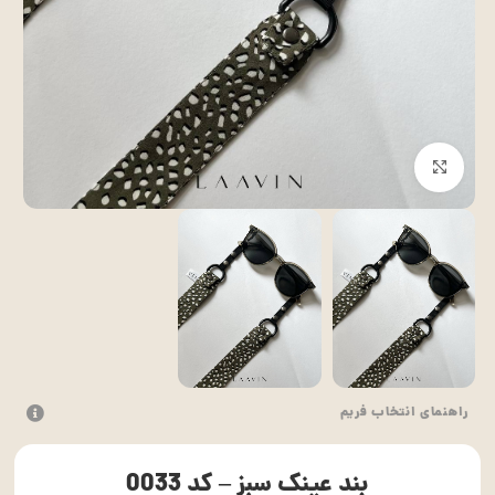
بزرگنمایی تصویر
راهنمای انتخاب فریم
بند عینک سبز – کد 0033