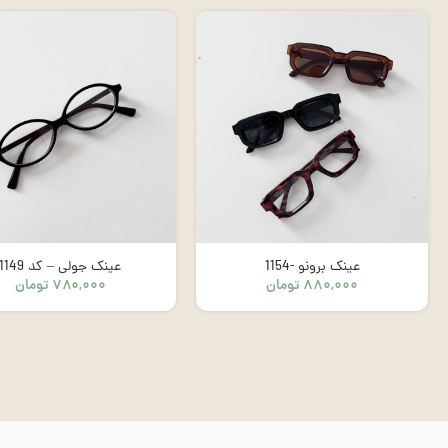
عینک برونو -1154
عینک جولی – کد 1149
۸۸۰,۰۰۰
تومان
۷۸۰,۰۰۰
تومان