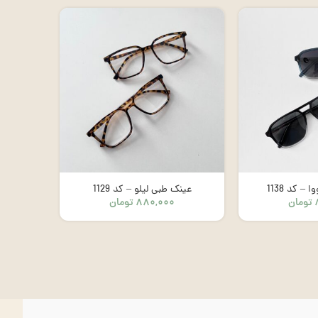
– کد 1138
عینک طبی لیلو – کد 1129
عینک 
تومان
۸۸۰,۰۰۰
تومان