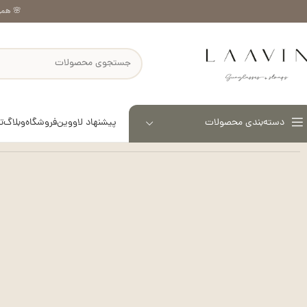
🌸 همر
پیشنهاد لاووین
فروشگاه
وبلاگ
ت
دسته‌بندی محصولات
خانه
عینک بلوکات (طبی)
عینک طبی میو میو بلوکات – کد 1090