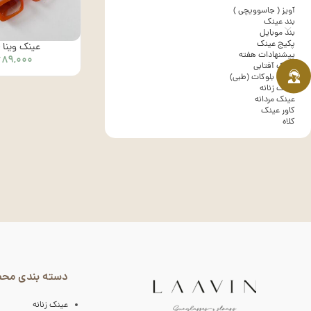
آویز ( جاسوویچی )
بند عینک
بند موبایل
پکیج عینک
عینک وینا – ک
پیشنهادات هفته
۶۸۹,۰۰۰
عینک آفتابی
عینک بلوکات (طبی)
عینک زنانه
عینک مردانه
کاور عینک
کلاه
دسته بندی مح
عینک زنانه