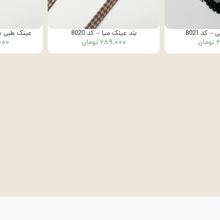
 کد 8021
بند عینک میا – کد 8020
عینک طبی سلی
تومان
۲۸۹,۰۰۰
تومان
۰۰۰