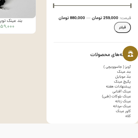
259,000 تومان
880,000 تومان
قیمت:
—
بند عینک توپی –
۲۵۹,۰۰۰
فیلتر
دسته‌های محصولات
آویز ( جاسوویچی )
بند عینک
بند موبایل
پکیج عینک
پیشنهادات هفته
عینک آفتابی
عینک بلوکات (طبی)
عینک زنانه
عینک مردانه
کاور عینک
کلاه