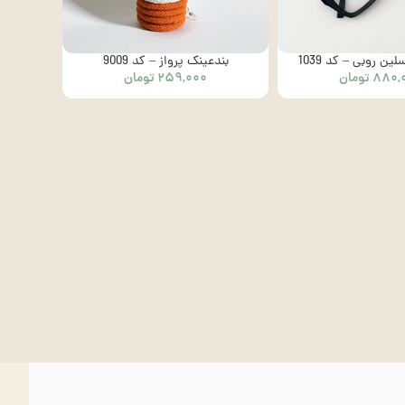
ن روبی – کد 1039
بندعینک پرواز – کد 9009
۸۸۰,
تومان
۲۵۹,۰۰۰
تومان