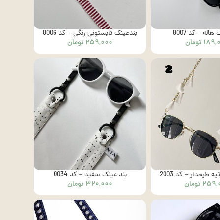
هاله – کد 8007
بندعینک تابستونی رنگی – کد 8006
۱۸۹,
تومان
۲۵۹,۰۰۰
تومان
ه طرحدار – کد 2003
بند عینک سفید – کد 0034
۲۵۹,
تومان
۳۲۰,۰۰۰
تومان