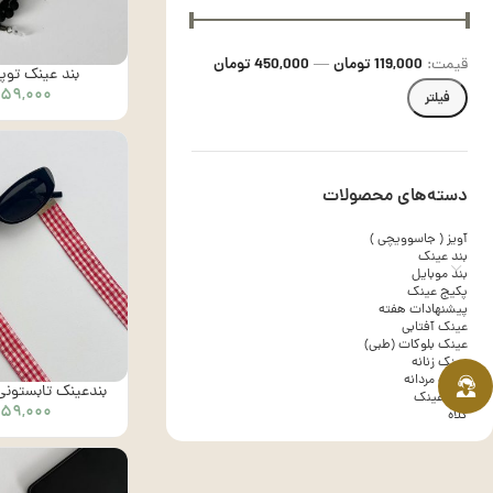
119,000 تومان
450,000 تومان
قیمت:
—
بند عینک توپی –
۲۵۹,۰۰۰
فیلتر
دسته‌های محصولات
آویز ( جاسوویچی )
بند عینک
بند موبایل
پکیج عینک
پیشنهادات هفته
عینک آفتابی
عینک بلوکات (طبی)
عینک زنانه
عینک مردانه
بندعینک تابستونی رن
کاور عینک
۲۵۹,۰۰۰
کلاه