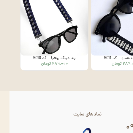
هندو – کد 5011
بند عینک روفیا – کد 5010
۲۸۹,
تومان
۲۸۹,۰۰۰
تومان
نمادهای سایت
۰