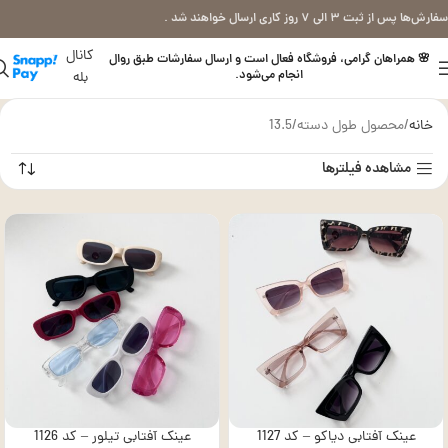
سفارش‌ها پس از ثبت ۳ الی ۷ روز کاری ارسال خواهند شد .
کانال
🌸 همراهان گرامی، فروشگاه فعال است و ارسال سفارشات طبق روال
انجام می‌شود.
بله
خانه
محصول طول دسته
13.5
مشاهده فیلترها
عینک آفتابی دیاکو – کد 1127
عینک آفتابی تیلور – کد 1126