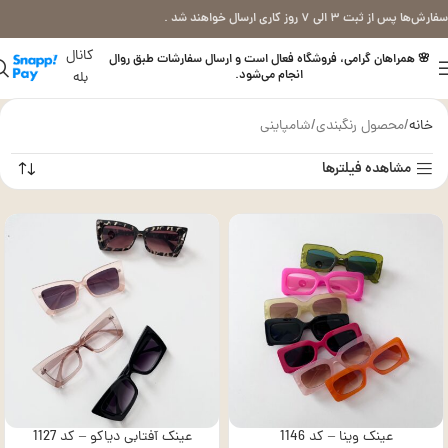
سفارش‌ها پس از ثبت ۳ الی ۷ روز کاری ارسال خواهند شد .
کانال
🌸 همراهان گرامی، فروشگاه فعال است و ارسال سفارشات طبق روال
انجام می‌شود.
بله
خانه
محصول رنگبندی
شامپاینی
مشاهده فیلترها
عینک وینا – کد 1146
عینک آفتابی دیاکو – کد 1127